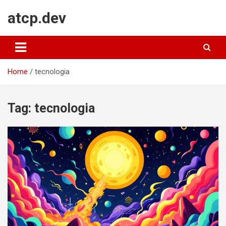
Skip
atcp.dev
to
content
Home
tecnologia
Tag:
tecnologia